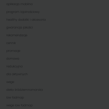
aplikacja mobilna
program lojalnościowy
healthy dodatki i akcesoria
gwarancja jakości
rekomendacje
cennik
promocje
domowa
redukcyjna
dla aktywnych
wege
dieta śródziemnomorska
low fodmap
wege low fodmap