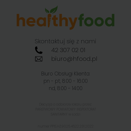
Skontaktuj się z nami
42 307 02 01
biuro@hfood.pl
Biuro Obsługi Klienta:
pn - pt, 8:00 - 16:00
nd, 8:00 - 14:00
Decyzja o odbiorze lokalu przez:
PAŃSTWOWY POWIATOWY INSPEKTORAT
SANITARNY w Łodzi
numer PPIS.HŻ.9025.4522.231.2022