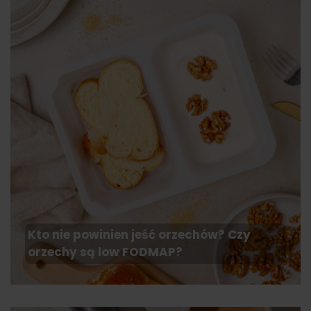
Kto nie powinien jeść orzechów? Czy
orzechy są low FODMAP?