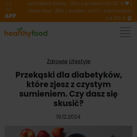
Letni Black Friday -30% z kodem Lato30 🌞🖤 |
Dieta Flexi -28% z kodem: LATO | zamówienia
APP
od 100 zł 🏖️
Zdrowie
Lifestyle
Przekąski dla diabetyków,
które zjesz z czystym
sumieniem. Czy dasz się
skusić?
19.12.2024