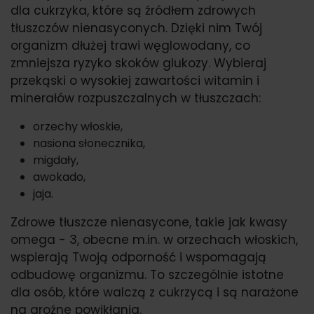
dla cukrzyka, które są źródłem zdrowych
tłuszczów nienasyconych. Dzięki nim Twój
organizm dłużej trawi węglowodany, co
zmniejsza ryzyko skoków glukozy. Wybieraj
przekąski o wysokiej zawartości witamin i
minerałów rozpuszczalnych w tłuszczach:
orzechy włoskie,
nasiona słonecznika,
migdały,
awokado,
jaja.
Zdrowe tłuszcze nienasycone, takie jak kwasy
omega - 3, obecne m.in. w orzechach włoskich,
wspierają Twoją odporność i wspomagają
odbudowę organizmu. To szczególnie istotne
dla osób, które walczą z cukrzycą i są narażone
na groźne powikłania.