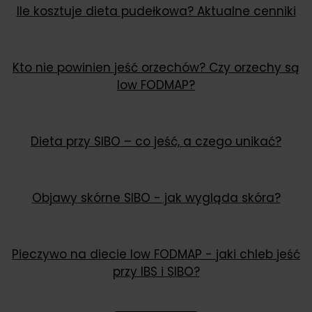
Ile kosztuje dieta pudełkowa? Aktualne cenniki
Kto nie powinien jeść orzechów? Czy orzechy są
low FODMAP?
Dieta przy SIBO – co jeść, a czego unikać?
Objawy skórne SIBO - jak wygląda skóra?
Pieczywo na diecie low FODMAP - jaki chleb jeść
przy IBS i SIBO?