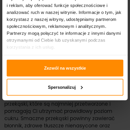
wymagania diety z niskim indeksem
i reklam, aby oferować funkcje społecznościowe i
analizować ruch w naszej witrynie. Informacje o tym, jak
glikemicznym.
korzystasz z naszej witryny, udostępniamy partnerom
Oznacza to, że mają wysoką zawartość
społecznościowym, reklamowym i analitycznym.
błonnika i są źródłem zdrowych tłuszczów
Partnerzy mogą połączyć te informacje z innymi danymi
nienasyconych. Możesz je spokojnie jeść mając
otrzymanymi od Ciebie lub uzyskanymi podczas
cukrzycę, nadwagę lub problemy z
korzystania z ich usług.
metabolizmem. Zapewniają Ci mały zastrzyk
energii, gdy zmagasz się z głodem i świetnie
smakują w trakcie oglądania filmu.
Zezwól na wszystkie
Dieta dla cukrzyków od Healthy Food
Spersonalizuj
Czy wiesz, co jeść mając cukrzycę? Wybieraj
przekąski, które są najmniej przetworzone i
pomagają Ci utrzymać prawidłowy poziom
cukru. Smaczne przekąski powinny zawierać
błonnik, zdrowe tłuszcze nienasycone oraz