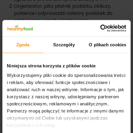
Organizator, jako płatnik podatku, obliczy,
pobierze i odprowadzi należny podatek do
właściwego urzędu skarbowego.
W celu pokrycia podatku do nagrody doliczana
jest dodatkowa nagroda pieniężna. Kwota ta nie
jest wydawana zwycięzcy, lecz przeznaczona
Zgoda
Szczegóły
O plikach cookies
wyłącznie na zapłatę podatku.
Zwycięzca nagrody jest zobowiązany przekazać
Organizatorowi dane osobowe niezbędne do
Niniejsza strona korzysta z plików cookie
rozliczenia podatku, w szczególności:
Wykorzystujemy pliki cookie do spersonalizowania treści
a) imię i nazwisko,
i reklam, aby oferować funkcje społecznościowe i
b) numer PESEL lub NIP,
analizować ruch w naszej witrynie. Informacje o tym, jak
c) adres zamieszkania wraz z gminą, powiatem i
korzystasz z naszej witryny, udostępniamy partnerom
województwem,
społecznościowym, reklamowym i analitycznym.
d) imiona rodziców,
Partnerzy mogą połączyć te informacje z innymi danymi
e) wskazanie właściwego urzędu skarbowego,
otrzymanymi od Ciebie lub uzyskanymi podczas
f) numer telefonu i adres e-mail.
korzystania z ich usług.
Odmowa podania danych wymienionych w ust. 4