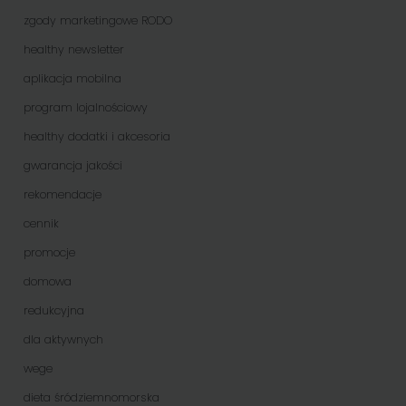
zgody marketingowe RODO
healthy newsletter
aplikacja mobilna
program lojalnościowy
healthy dodatki i akcesoria
gwarancja jakości
rekomendacje
cennik
promocje
domowa
redukcyjna
dla aktywnych
wege
dieta śródziemnomorska