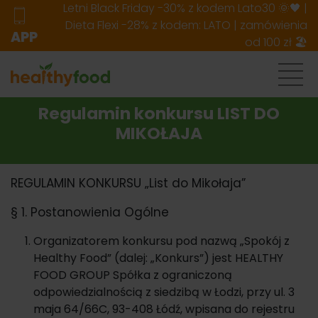
Letni Black Friday -30% z kodem Lato30 🌞🖤 |
Dieta Flexi -28% z kodem: LATO | zamówienia
APP
od 100 zł 🏖️
Regulamin konkursu LIST DO
MIKOŁAJA
REGULAMIN KONKURSU „List do Mikołaja”
§ 1. Postanowienia Ogólne
Organizatorem konkursu pod nazwą „Spokój z
Healthy Food” (dalej: „Konkurs”) jest HEALTHY
FOOD GROUP Spółka z ograniczoną
odpowiedzialnością z siedzibą w Łodzi, przy ul. 3
maja 64/66C, 93-408 Łódź, wpisana do rejestru