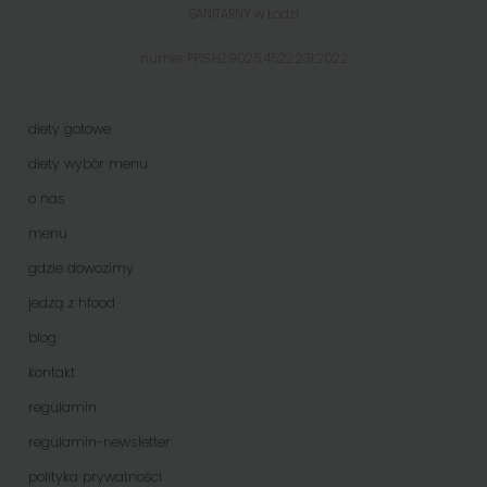
SANITARNY w Łodzi
numer PPIS.HŻ.9025.4522.231.2022
diety gotowe
diety wybór menu
o nas
menu
gdzie dowozimy
jedzą z hfood
blog
kontakt
regulamin
regulamin-newsletter
polityka prywatności